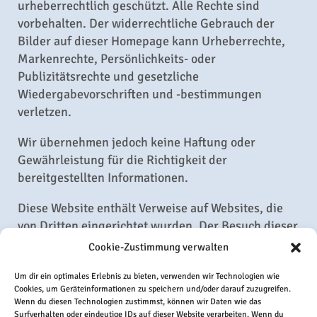
urheberrechtlich geschützt. Alle Rechte sind
vorbehalten. Der widerrechtliche Gebrauch der
Bilder auf dieser Homepage kann Urheberrechte,
Markenrechte, Persönlichkeits- oder
Publizitätsrechte und gesetzliche
Wiedergabevorschriften und -bestimmungen
verletzen.
Wir übernehmen jedoch keine Haftung oder
Gewährleistung für die Richtigkeit der
bereitgestellten Informationen.
Diese Website enthält Verweise auf Websites, die
von Dritten eingerichtet wurden. Der Besuch dieser
Websites geschieht auf eigenes Risiko der
Cookie-Zustimmung verwalten
Besucher. Die melchior + wittpohl Beratende
Ingenieure PartmbB hat keinerlei Kontrolle über
Um dir ein optimales Erlebnis zu bieten, verwenden wir Technologien wie
Cookies, um Geräteinformationen zu speichern und/oder darauf zuzugreifen.
die Websites und die dort angebotenen
Wenn du diesen Technologien zustimmst, können wir Daten wie das
Informationen, Waren oder Dienstleistungen. Die
Surfverhalten oder eindeutige IDs auf dieser Website verarbeiten. Wenn du